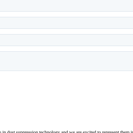
ce in dust suppression technology and we are excited to represent them i